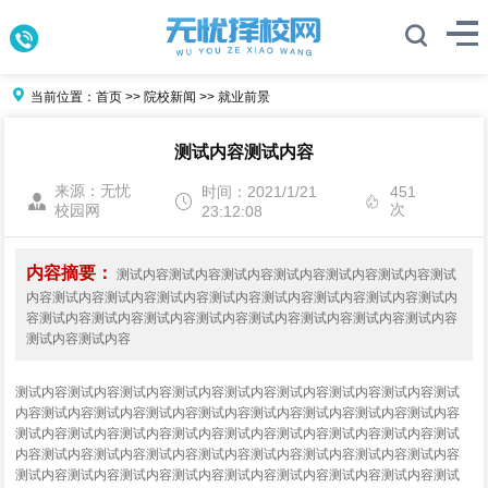
当前位置：
首页
>>
院校新闻
>>
就业前景
测试内容测试内容
来源：无忧
时间：2021/1/21
451
次
校园网
23:12:08
内容摘要：
测试内容测试内容测试内容测试内容测试内容测试内容测试
内容测试内容测试内容测试内容测试内容测试内容测试内容测试内容测试内
容测试内容测试内容测试内容测试内容测试内容测试内容测试内容测试内容
测试内容测试内容
测试内容测试内容测试内容测试内容测试内容测试内容测试内容测试内容测试
内容测试内容测试内容测试内容测试内容测试内容测试内容测试内容测试内容
测试内容测试内容测试内容测试内容测试内容测试内容测试内容测试内容测试
内容
测试内容测试内容测试内容测试内容测试内容测试内容测试内容测试内容
测试内容测试内容测试内容测试内容测试内容测试内容测试内容测试内容测试