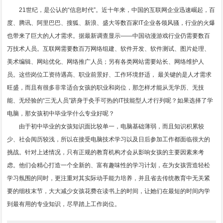
21世纪，是公认的“信息时代”。近十年来，中国的互联网企业迅速崛起，百
度、腾讯、阿里巴巴、搜狐、新浪、盛大等数百家IT企业各领风骚，行业的火爆
也带来了巨大的人才需求。据最新调查显示——中国动漫游戏行业仍需要数百
万技术人员。互联网需要数百万网络组建、软件开发、软件测试、图片处理、
美术编辑、网站优化、网络推广人员；另有各类网站需要站长、网络维护人
员。这些岗位工资待遇高、职业前景好、工作环境舒适， 最关键的是人才需求
旺盛，而且有很多非常适合女孩的职业和岗位，那怎样才能从无学历、无技
能、无经验的“三无人员”跻身于灸手可热的IT技能型人才行列呢？如果选择了学
电脑，那女孩初中毕业学什么专业好呢？
由于初中毕业的女孩知识面比较单一，电脑基础薄弱，而且知识积累较
少、社会阅历较浅，所以在接受电脑技术学习以及日后参加工作都面临很大的
挑战。针对上述情况，只有正规的教育机构才会从影响女孩的主要因素来考
虑。他们会精心打造一个全新的、富有趣味性的学习计划，在为女孩营造轻松
学习氛围的同时，更注重对其实际动手能力培养，并且省去传统教育中无关紧
要的细枝末节，大大减少女孩花费在读书上的时间，让她们在最短的时间内学
到最有用的专业知识，尽早踏上工作岗位。