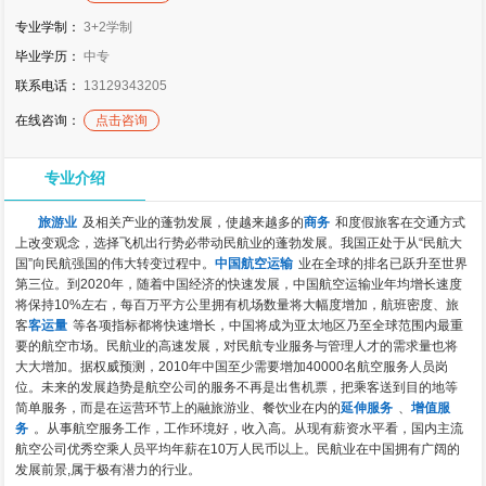
专业学制：
3+2学制
毕业学历：
中专
联系电话：
13129343205
在线咨询：
点击咨询
专业介绍
旅游业
及相关产业的蓬勃发展，使越来越多的
商务
和度假旅客在交通方式
上改变观念，选择飞机出行势必带动民航业的蓬勃发展。我国正处于从“民航大
国”向民航强国的伟大转变过程中。
中国航空运输
业在全球的排名已跃升至世界
第三位。到2020年，随着中国经济的快速发展，中国航空运输业年均增长速度
将保持10%左右，每百万平方公里拥有机场数量将大幅度增加，航班密度、旅
客
客运量
等各项指标都将快速增长，中国将成为亚太地区乃至全球范围内最重
要的航空市场。民航业的高速发展，对民航专业服务与管理人才的需求量也将
大大增加。据权威预测，2010年中国至少需要增加40000名航空服务人员岗
位。未来的发展趋势是航空公司的服务不再是出售机票，把乘客送到目的地等
简单服务，而是在运营环节上的融旅游业、餐饮业在内的
延伸服务
、
增值服
务
。从事航空服务工作，工作环境好，收入高。从现有薪资水平看，国内主流
航空公司优秀空乘人员平均年薪在10万人民币以上。民航业在中国拥有广阔的
发展前景,属于极有潜力的行业。