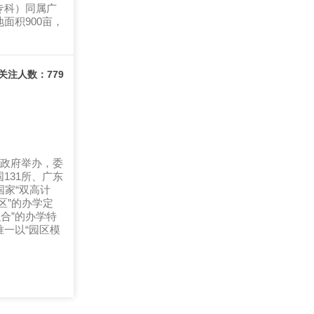
专科）同属广
面积900亩，
关注人数：779
民政府举办，委
131所、广东
家“双高计
区”的办学定
合”的办学特
唯一以“园区模