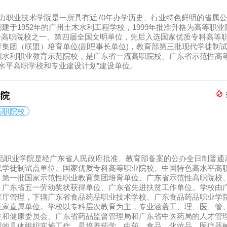
力职业技术学院是一所具有近70年办学历史、行业特色鲜明的省属
建于1952年的广州土木水利工程学校，1999年批准升格为高等职业
职院校之一、第四届全国文明单位，先后入选国家优质专科高等
集团（联盟）培育单位(副理事长单位)，教育部第三批现代学徒制
国水利职业教育示范院校，是广东省一流高职院校、广东省示范性高
色高水平高职学校和专业建设计划”建设单位。
学院
高职院校
品职业学院是经广东省人民政府批准、教育部备案的公办全日制普通
代学徒制试点单位、国家优质专科高等职业院校、中国特色高水平高
、第一批国家示范性职业教育集团培育单位、广东省示范性高职院校
、广东省五一劳动奖状获得单位、广东省先进扶贫工作单位。学校由
育厅管理，下辖广东省食品药品职业技术学校、广东食品药品职业学
三家直属单位。学校以专科层次教育为主，专业涵盖工、理、医、管
生和健康委员会、广东省药品监督管理局和广东省中医药局的人才管
训的具体组织实施工作，是培养药学、中药、食品、化妆品、医疗器