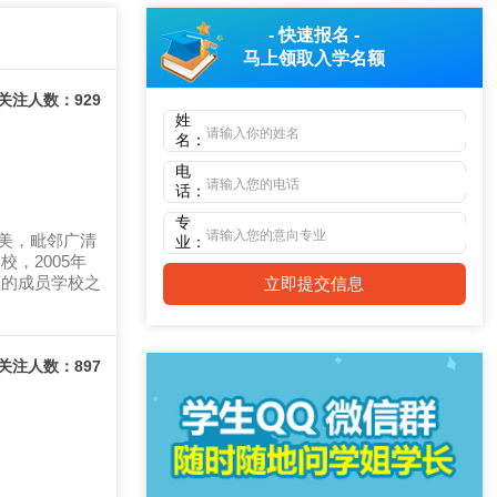
- 快速报名 -
马上领取
入学名额
关注人数：929
姓
名：
电
话：
专
优美，毗邻广清
业：
，2005年
下的成员学校之
立即提交信息
关注人数：897