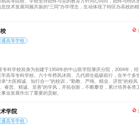
日制高等院校。学校坚持始终与党的教育方针同心同向，始终与特区
息技术发展同频共振的“三同”办学理念，生动体现了特区办高校的
学校
普通高等学校
等专科学校前身为创建于1958年的中山医学院肇庆分院，2004年，
医学高等专科学校。六十年栉风沐雨、几代师生砥砺前行，在半个多
承“大医精诚、知行合一”的校训，“勤教、严绳、精业、济世”的校风
学、睿思、精诚、至善”的学风，开拓创新，不断攀登，累计培养各类
生事业发展作出了重要的贡献。
技术学院
普通高等学校