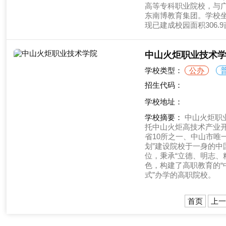
高等专科职业院校，与
东南博教育集团。学校坐
现已建成校园面积306.9
中山火炬职业技术
学校类型：
公办
招生代码：
学校地址：
学校摘要：
中山火炬职
托中山火炬高技术产业开
省10所之一、中山市唯
划”建设院校于一身的中
位，秉承“立德、明志、
色，构建了高职教育的“
式”办学的高职院校。
首页
上