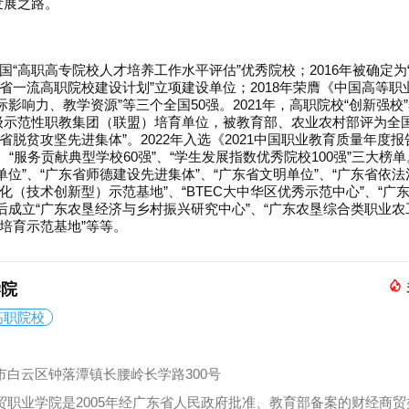
发展之路。
全国“高职高专院校人才培养工作水平评估”优秀院校；2016年被确定为
东省一流高职院校建设计划”立项建设单位；2018年荣膺《中国高等职
影响力、教学资源”等三个全国50强。2021年，高职院校“创新强校
级示范性职教集团（联盟）培育单位，被教育部、农业农村部评为全国
省脱贫攻坚先进集体”。2022年入选《2021中国职业教育质量年度报
、“服务贡献典型学校60强”、“学生发展指数优秀院校100强”三大榜
单位”、“广东省师德建设先进集体”、“广东省文明单位”、“广东省依
息化（技术创新型）示范基地”、“BTEC大中华区优秀示范中心”、“广
后成立“广东农垦经济与乡村振兴研究中心”、“广东农垦综合类职业农
民培育示范基地”等等。
学院
高职院校
市白云区钟落潭镇长腰岭长学路300号
贸职业学院是2005年经广东省人民政府批准、教育部备案的财经商