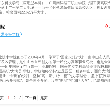
广东科技学院（应用型本科）、广州南洋理工职业学院（理工类高职
落于广州第二大学城——白云区钟落潭镇健康城高校园区，规划占地
亩、校舍面积22.62万平方米。
学院
普通高等学校
业技术学院创办于2004年4月，孕育于“国家火炬计划”，由中山市人
发区管理，是中山市自己创办的第一所公办高等职业院校，也是全国
一一所集国家示范（骨干）高职院校、国家优质专科高等职业院校和国
国高职“大满贯”学校。学校始终坚持“立足园区、服务中山、面向大湾
精业、惟新”的校训，坚持“高、新、特、精”的办学理念，坚持“院园融
中山火炬模式”。是全国不多的、没有“围墙”的“园区大学”，也是省内
一页
1
2
3
下一页
尾页