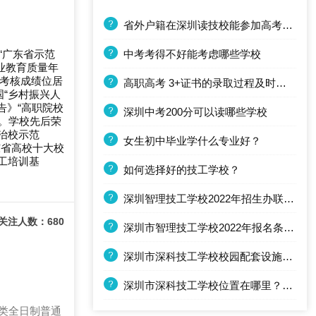
省外户籍在深圳读技校能参加高考嘛？
中考考得不好能考虑哪些学校
“广东省示范
业教育质量年
”考核成绩位居
高职高考 3+证书的录取过程及时间节点安排(往年)
“乡村振兴人
告》“高职院校
深圳中考200分可以读哪些学校
单。学校先后荣
法治校示范
女生初中毕业学什么专业好？
东省高校十大校
工培训基
如何选择好的技工学校？
深圳智理技工学校2022年招生办联系电话
关注人数：680
深圳市智理技工学校2022年报名条件、招生要求、招生对象
深圳市深科技工学校校园配套设施怎么样？
深圳市深科技工学校位置在哪里？交通方不方便？
贸类全日制普通