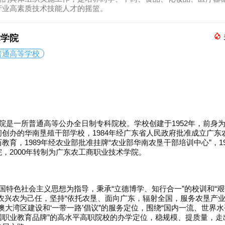
产业高素质技术技能人才的摇篮。
术学院
普通高等学校
是一所普通高等公办全日制专科院校。学校创建于1952年，前身
创办的华南垦殖干部学校，1984年经广东省人民政府批准成立广东
教育，1989年经农业部批准挂牌“农业部华南农垦干部培训中心”，19
，2000年转制为广东农工商职业技术学院。
特色社会主义思想为指导，秉承“立德博学、知行合一”的校训和“
农兴农为己任，坚持“依托农垦、面向广东，辐射全国，服务农垦产
港澳大湾区建设和‘一带一路’倡议”的服务定位，围绕“国内一流、世界
国职业教育品牌”的高水平高职院校的办学定位，稳规模、提质量，走