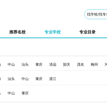
推荐名校
专业学校
专业目录
山
中山
汕头
肇庆
清远
韶关
茂名
梅州
海
汕头
中山
肇庆
湛江
头
中山
肇庆