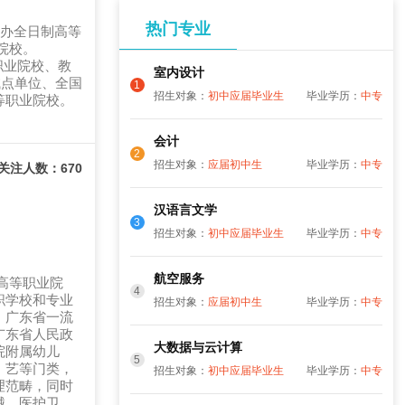
热门专业
公办全日制高等
院校。
职业院校、教
室内设计
试点单位、全国
1
招生对象：
初中应届毕业生
毕业学历：
中专
等职业院校。
会计
2
招生对象：
应届初中生
毕业学历：
中专
关注人数：670
汉语言文学
3
招生对象：
初中应届毕业生
毕业学历：
中专
航空服务
高等职业院
4
职学校和专业
招生对象：
应届初中生
毕业学历：
中专
、广东省一流
广东省人民政
大数据与云计算
院附属幼儿
5
、艺等门类，
招生对象：
初中应届毕业生
毕业学历：
中专
理范畴，同时
械、医护卫